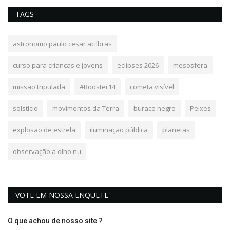
TAGS
astronomo paulo cesar acilbras
curso para crianças e jovens
eclipses 2026
mesosfera
missão tripulada
#Booster14
cometa visível
solstício
movimentos da Terra
buraco negro
Peixes
explosão de estrela
iluminação pública
planetas
observação a olho nu
VOTE EM NOSSA ENQUETE
O que achou de nosso site ?