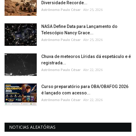
Diversidade Recorde...
Astrônomo Paulo César
Abr 25, 2026
NASA Define Data para Lançamento do
Telescópio Nancy Grace...
Astrônomo Paulo César
Abr 25, 2026
Chuva de meteoros Líridas dá espetáculo e é
registrada...
Astrônomo Paulo César
Abr 22, 2026
Curso preparatório para OBA/OBAFOG 2026
é lançado com acesso...
Astrônomo Paulo César
Abr 22, 2026
NOTICIAS ALEATÓRIAS