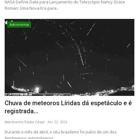
NASA Define Data para Lançamento do Telescópio Nancy Grace
Roman: Uma Nova Era para...
Astronomia
Chuva de meteoros Líridas dá espetáculo e é
registrada...
Astrônomo Paulo César
Abr 22, 2026
Durante o mês de abril, o céu brasileiro foi palco de um dos
fenômenos astronômicos...