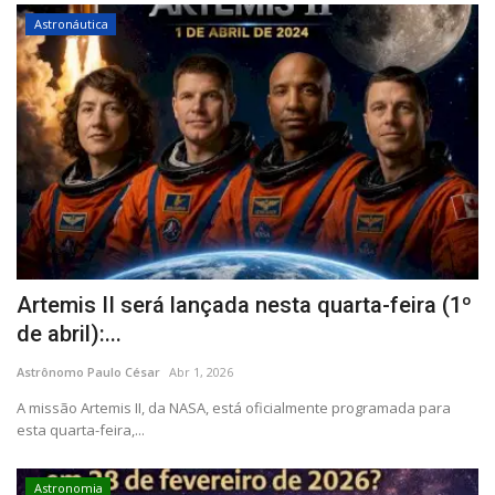
Astronáutica
Artemis II será lançada nesta quarta-feira (1º
de abril):...
Astrônomo Paulo César
Abr 1, 2026
A missão Artemis II, da NASA, está oficialmente programada para
esta quarta-feira,...
Astronomia