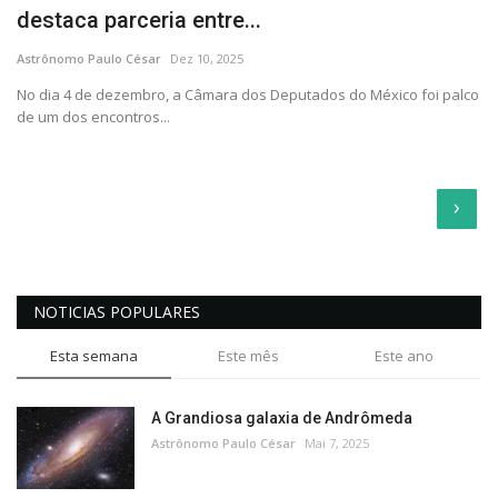
destaca parceria entre...
Astrônomo Paulo César
Dez 10, 2025
No dia 4 de dezembro, a Câmara dos Deputados do México foi palco
de um dos encontros...
›
NOTICIAS POPULARES
Esta semana
Este mês
Este ano
A Grandiosa galaxia de Andrômeda
Astrônomo Paulo César
Mai 7, 2025