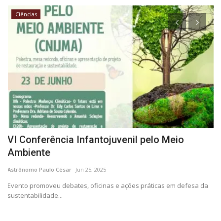
Ciências
VI Conferência Infantojuvenil pelo Meio
D
Ambiente
P
Astrônomo Paulo César
Jun 25, 2025
As
Evento promoveu debates, oficinas e ações práticas em defesa da
A 
sustentabilidade...
dé