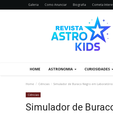
Galeria
Como Anunciar
Biografia
Cometa Interes
HOME
ASTRONOMIA
CURIOSIDADES
Home
Ciências
Simulador de Buraco Negro em Laboratório: 
Ciências
Simulador de Buraco