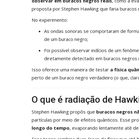
observar em buracos negros reais
, como a ev
proposta por Stephen Hawking que faria buracos 
No experimento:
As ondas sonoras se comportaram de forma 
de um buraco negro;
Foi possível observar indícios de um fenôm
diretamente detectado em buracos negros r
Isso oferece uma maneira de testar
a física qu
perto de um buraco negro verdadeiro (o que, claro
O que é radiação de Hawk
Stephen Hawking propôs que
buracos negros n
partículas por meio de efeitos quânticos. Esse p
longo do tempo
, evaporando lentamente até de
Essa teoria combina duas áreas da física que até