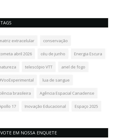
TAGS
matriz extracelular
conservação
cometa abril 2026
céu de junho
Energia Escura
natureza
telescópio VTT
anel de fogo
#VooExperimental
lua de sangue
ciência brasileira
Agência Espacial Canadense
Apollo 17
Inovação Educacional
Espaço 2025
VOTE EM NOSSA ENQUETE