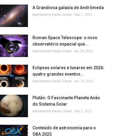
A Grandiosa galaxia de Andrômeda
Astrônomo Paulo César
Mai 7, 2025
Roman Space Telescope: o novo
observatório espacial que...
Astrônomo Paulo César
Jan 20, 2026
Eclipses solares e lunares em 2026:
quatro grandes eventos...
Astrônomo Paulo César
Jan 16, 2026
Plutão: O Fascinante Planeta Anão
do Sistema Solar
Astrônomo Paulo César
Mai 7, 2025
Conteúdo de astronomia para o
OBA 2025