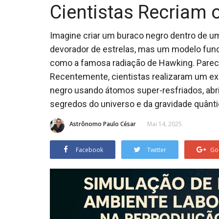
Cientistas Recriam 
Imagine criar um buraco negro dentro de u
devorador de estrelas, mas um modelo func
como a famosa radiação de Hawking. Parece f
Recentemente, cientistas realizaram um e
negro usando átomos super-resfriados, ab
segredos do universo e da gravidade quânti
Astrônomo Paulo César
Mai 14, 2025
Facebook
Twitter
Go