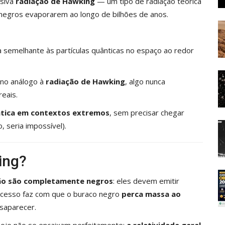
asiva
radiação de Hawking
— um tipo de radiação teórica
negros evaporarem ao longo de bilhões de anos.
semelhante às partículas quânticas no espaço ao redor
eno análogo à
radiação de Hawking
, algo nunca
eais.
ântica em contextos extremos
, sem precisar chegar
, seria impossível).
ing?
ão são completamente negros
: eles devem emitir
rocesso faz com que o buraco negro
perca massa ao
saparecer.
 hoje não se encaixam perfeitamente:
a relatividade geral