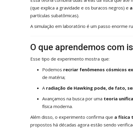
(que explica a gravidade e os buracos negros) e
a
partículas subatômicas).
A simulação em laboratório é um passo enorme rum
Ciências
O que aprendemos com i
Esse tipo de experimento mostra que:
Podemos
recriar fenômenos cósmicos e
de matéria;
A
radiação de Hawking pode, de fato, se
da nesta quarta-
Solstício de Verão ocorre em 2
Avançamos na busca por uma
teoria unifi
dezembro no Hemisfério...
física moderna.
Astrônomo Paulo César
Dez 19, 2025
Além disso, o experimento confirma que
a física
á oficialmente
No dia 21 de dezembro, ocorre um dos evento
propostos há décadas agora estão sendo verifica
a,...
astronômicos mais importantes do ano:...