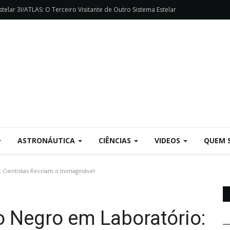
telar 3I/ATLAS: O Terceiro Visitante de Outro Sistema Estelar
ASTRONÁUTICA
CIÊNCIAS
VIDEOS
QUEM 
Cientistas Recriam o Inimaginável
 Negro em Laboratório: