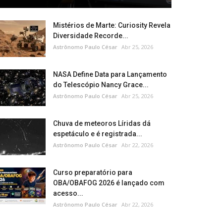
Mistérios de Marte: Curiosity Revela
Diversidade Recorde...
Astrônomo Paulo César
Abr 25, 2026
NASA Define Data para Lançamento
do Telescópio Nancy Grace...
Astrônomo Paulo César
Abr 25, 2026
Chuva de meteoros Líridas dá
espetáculo e é registrada...
Astrônomo Paulo César
Abr 22, 2026
Curso preparatório para
OBA/OBAFOG 2026 é lançado com
acesso...
Astrônomo Paulo César
Abr 22, 2026