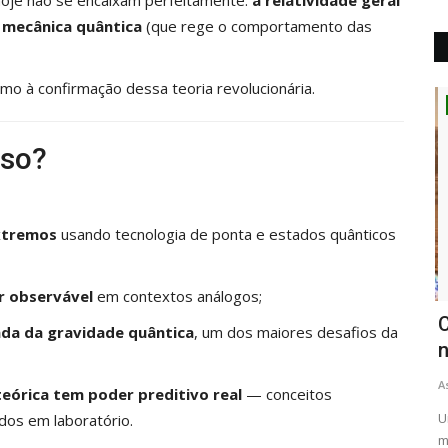
 mecânica quântica
(que rege o comportamento das
o à confirmação dessa teoria revolucionária.
Curiosidades
sso?
xtremos
usando tecnologia de ponta e estados quânticos
r observável
em contextos análogos;
1 de
Mistérios de Marte: Curiosity Revela
C
cada da gravidade quântica
, um dos maiores desafios da
Diversidade Recorde...
n
Astrônomo Paulo César
Abr 25, 2026
As
 teórica tem poder preditivo real
— conceitos
s
O rover Curiosity, da NASA, acaba de atingir um novo
Um
dos em laboratório.
marco em sua missão de mais...
mu