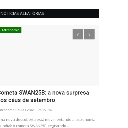
NOTICIAS ALEATÓRIAS
Astronomia
Astronáutica
ometa SWAN25B: a nova surpresa
Missão Art
os céus de setembro
Humanidad
trônomo Paulo César
Set 15, 2025
Astrônomo Paulo 
a nova descoberta está movimentando a astronomia
Mais de 50 anos 
ndial: o cometa SWAN25B, registrado...
NASA está pronta