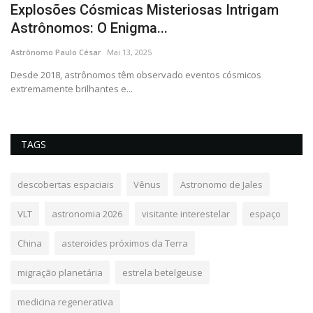
Explosões Cósmicas Misteriosas Intrigam
A
Astrônomos: O Enigma...
e
Astrônomo Paulo César
Mai 13, 2025
As
co
Desde 2018, astrônomos têm observado eventos cósmicos
Um
extremamente brilhantes e...
po
TAGS
descobertas espaciais
Vênus
Astronomo de Jales
VLT
astronomia 2026
visitante interestelar
espaço
China
asteroides próximos da Terra
migração planetária
estrela betelgeuse
medicina regenerativa