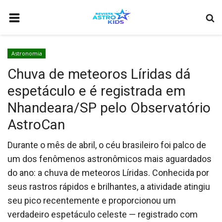
HOME
Astronomia
ASTRONOMIA
Chuva de meteoros Líridas dá
CURIOSIDADES
espetáculo e é registrada em
ASTRONÁUTICA
Nhandeara/SP pelo Observatório
CIÊNCIAS
AstroCan
COMO ANUNCIAR
Durante o mês de abril, o céu brasileiro foi palco de
BIOGRAFIA
um dos fenômenos astronômicos mais aguardados
do ano: a chuva de meteoros Líridas. Conhecida por
COMETA INTERESTELAR 3I/ATLAS: O TERCEIRO VISITANTE DE OUT
seus rastros rápidos e brilhantes, a atividade atingiu
VIDEOS
seu pico recentemente e proporcionou um
verdadeiro espetáculo celeste — registrado com
QUEM SOMOS