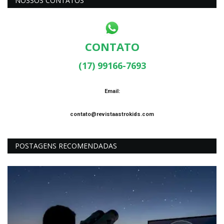
NOSSOS CONTATOS
CONTATO
(17) 99166-7693
Email:
contato@revistaastrokids.com
POSTAGENS RECOMENDADAS