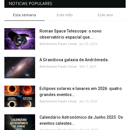
NOTICIAS POPULARES
Esta semana
Este mês
Este ano
Roman Space Telescope: o novo
observatório espacial que...
Astrônomo Paulo César
Jan 20, 2026
A Grandiosa galaxia de Andrômeda
Astrônomo Paulo César
Mai 7, 2025
Eclipses solares e lunares em 2026: quatro
grandes eventos...
Astrônomo Paulo César
Jan 16, 2026
Calendário Astronômico de Junho 2025: Os
eventos celestes...
Astrônomo Paulo César
Mai 26, 2025