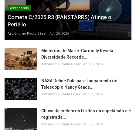
Astronomia
Cometa C/2025 R3 (PANSTARRS) Atinge o
Periélio
Astrônomo Paulo César
Abr 26, 2026
Mistérios de Marte: Curiosity Revela
Diversidade Recorde...
Astrônomo Paulo César
Abr 25, 2026
NASA Define Data para Lançamento do
Telescópio Nancy Grace...
Astrônomo Paulo César
Abr 25, 2026
Chuva de meteoros Líridas dá espetáculo e é
registrada...
Astrônomo Paulo César
Abr 22, 2026