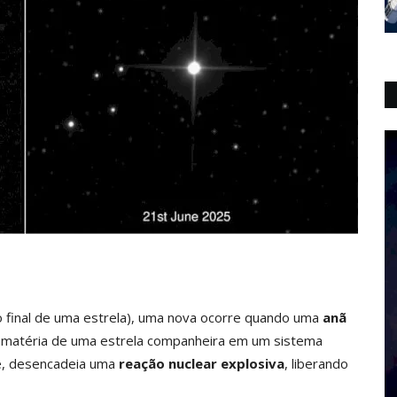
 final de uma estrela), uma nova ocorre quando uma
anã
 matéria de uma estrela companheira em um sistema
ce, desencadeia uma
reação nuclear explosiva
, liberando