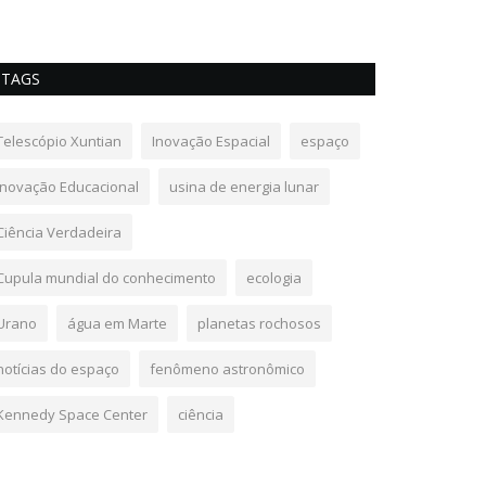
TAGS
Telescópio Xuntian
Inovação Espacial
espaço
Inovação Educacional
usina de energia lunar
Ciência Verdadeira
Cupula mundial do conhecimento
ecologia
Urano
água em Marte
planetas rochosos
notícias do espaço
fenômeno astronômico
Kennedy Space Center
ciência