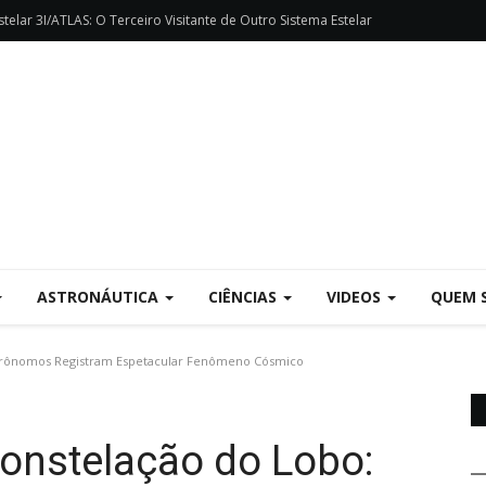
telar 3I/ATLAS: O Terceiro Visitante de Outro Sistema Estelar
ASTRONÁUTICA
CIÊNCIAS
VIDEOS
QUEM 
strônomos Registram Espetacular Fenômeno Cósmico
Constelação do Lobo: