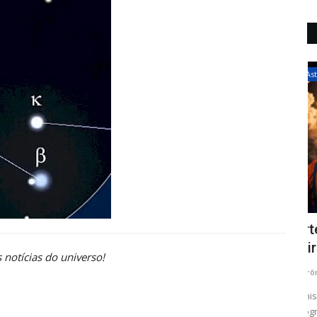
Astronáutica
a do
Artemis II será lançada nesta quarta-
M
feira (1º de abril):...
d
 notícias do universo!
Astrônomo Paulo César
Abr 1, 2026
As
meça com
A missão Artemis II, da NASA, está oficialmente
A 
programada para esta quarta-feira,...
em