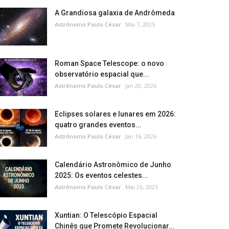
A Grandiosa galaxia de Andrômeda
Astrônomo Paulo César
Mai 7, 2025
Roman Space Telescope: o novo
observatório espacial que...
Astrônomo Paulo César
Jan 20, 2026
Eclipses solares e lunares em 2026:
quatro grandes eventos...
Astrônomo Paulo César
Jan 16, 2026
Calendário Astronômico de Junho
2025: Os eventos celestes...
Astrônomo Paulo César
Mai 26, 2025
Xuntian: O Telescópio Espacial
Chinês que Promete Revolucionar...