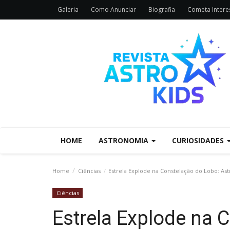
Galeria
Como Anunciar
Biografia
Cometa Interes
HOME
ASTRONOMIA
CURIOSIDADES
Home
Ciências
Estrela Explode na Constelação do Lobo: A
Ciências
Estrela Explode na 