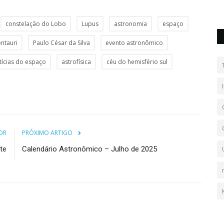
constelação do Lobo
Lupus
astronomia
espaço
entauri
Paulo César da Silva
evento astronômico
tícias do espaço
astrofísica
céu do hemisfério sul
OR
PRÓXIMO ARTIGO
te
Calendário Astronômico – Julho de 2025