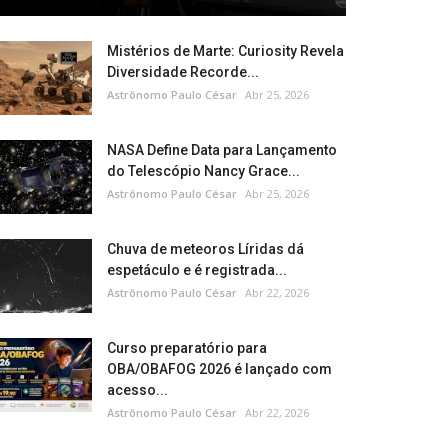
Mistérios de Marte: Curiosity Revela
Diversidade Recorde...
Astrônomo Paulo César
Abr 25, 2026
NASA Define Data para Lançamento
do Telescópio Nancy Grace...
Astrônomo Paulo César
Abr 25, 2026
Chuva de meteoros Líridas dá
espetáculo e é registrada...
Astrônomo Paulo César
Abr 22, 2026
Curso preparatório para
OBA/OBAFOG 2026 é lançado com
acesso...
Astrônomo Paulo César
Abr 22, 2026