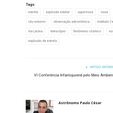
Tags:
estrela
explosão estelar
supernova
nova
céu noturno
observação astronômica
Instituto C
Via Láctea
telescópio
fenômeno cósmico
no
explosão de estrela
ARTIGO ANTERI
VI Conferência Infantojuvenil pelo Meio Ambien
Astrônomo Paulo César