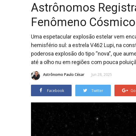
Astrônomos Registr
Fenômeno Cósmico
Uma espetacular explosão estelar vem enc
hemisfério sul: a estrela V462 Lupi, na con
poderosa explosão do tipo “nova”, que aume
até a olho nu em regiões com pouca poluiç
Astrônomo Paulo César
Jun 28, 2025
Facebook
Twitter
Go