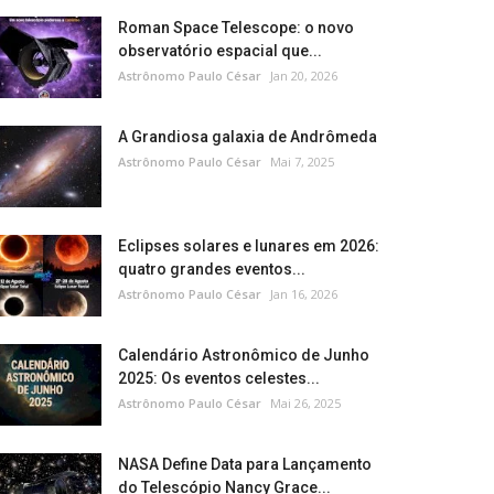
Roman Space Telescope: o novo
observatório espacial que...
Astrônomo Paulo César
Jan 20, 2026
A Grandiosa galaxia de Andrômeda
Astrônomo Paulo César
Mai 7, 2025
Eclipses solares e lunares em 2026:
quatro grandes eventos...
Astrônomo Paulo César
Jan 16, 2026
Calendário Astronômico de Junho
2025: Os eventos celestes...
Astrônomo Paulo César
Mai 26, 2025
NASA Define Data para Lançamento
do Telescópio Nancy Grace...