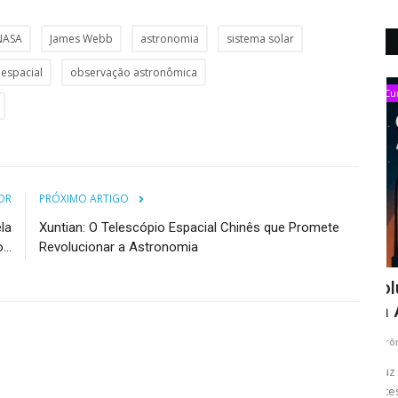
NASA
James Webb
astronomia
sistema solar
 espacial
observação astronômica
Curiosidades
OR
PRÓXIMO ARTIGO
la
Xuntian: O Telescópio Espacial Chinês que Promete
..
Revolucionar a Astronomia
Brasil
Poluição Luminosa: Causas e Impactos
M
na Astronomia e na...
M
Astrônomo Paulo César
Mai 26, 2025
As
 2025, um
A luz é essencial para a vida humana, mas seu uso
A 
excessivo e inadequado tem causado...
or