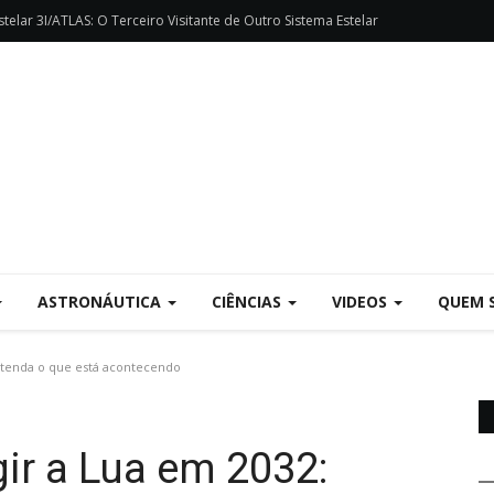
telar 3I/ATLAS: O Terceiro Visitante de Outro Sistema Estelar
ASTRONÁUTICA
CIÊNCIAS
VIDEOS
QUEM 
ntenda o que está acontecendo
gir a Lua em 2032: