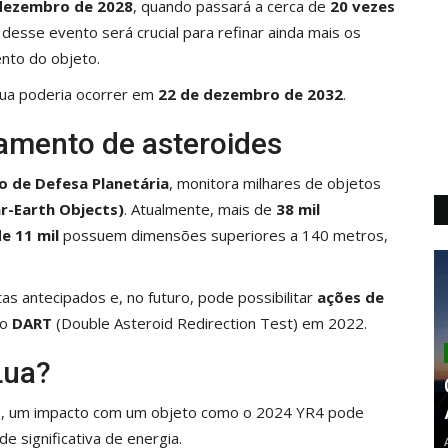
dezembro de 2028
, quando passará a cerca de
20 vezes
 desse evento será crucial para refinar ainda mais os
nto do objeto.
 Lua poderia ocorrer em
22 de dezembro de 2032
.
amento de asteroides
o de Defesa Planetária
, monitora milhares de objetos
r-Earth Objects)
. Atualmente, mais de
38 mil
e 11 mil
possuem dimensões superiores a 140 metros,
as antecipados e, no futuro, pode possibilitar
ações de
ão
DART
(Double Asteroid Redirection Test) em 2022.
Lua?
da, um impacto com um objeto como o 2024 YR4 pode
e significativa de energia.