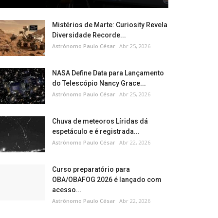
Mistérios de Marte: Curiosity Revela
Diversidade Recorde...
Astrônomo Paulo César
Abr 25, 2026
NASA Define Data para Lançamento
do Telescópio Nancy Grace...
Astrônomo Paulo César
Abr 25, 2026
Chuva de meteoros Líridas dá
espetáculo e é registrada...
Astrônomo Paulo César
Abr 22, 2026
Curso preparatório para
OBA/OBAFOG 2026 é lançado com
acesso...
Astrônomo Paulo César
Abr 22, 2026