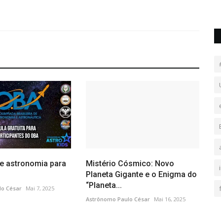
e astronomia para
Mistério Cósmico: Novo
Planeta Gigante e o Enigma do
“Planeta...
lo César
Mai 7, 2025
Astrônomo Paulo César
Mai 16, 2025