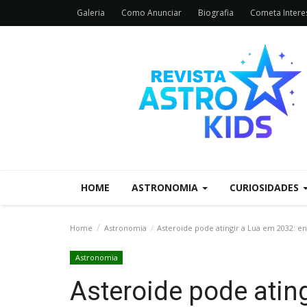
Galeria
Como Anunciar
Biografia
Cometa Interes
HOME
ASTRONOMIA
CURIOSIDADES
Home
Astronomia
Asteroide pode atingir a Lua em 2032: e
Astronomia
Asteroide pode atin