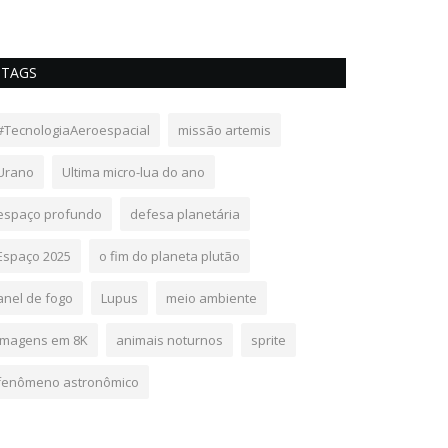
TAGS
#TecnologiaAeroespacial
missão artemis
Urano
Ultima micro-lua do ano
espaço profundo
defesa planetária
Espaço 2025
o fim do planeta plutão
anel de fogo
Lupus
meio ambiente
imagens em 8K
animais noturnos
sprite
fenômeno astronômico