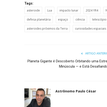
Tags:
asteroide
Lua
impacto lunar
2024 YR4
defesa planetária
espaço
ciência
telescópio
Curiosidades
asteroides próximos da Terra
curiosidades espaciais
ARTIGO ANTERI
Planeta Gigante é Descoberto Orbitando uma Estre
Minúscula — e Está Desafiando.
onstelação do
Lixo espacial sobre os céus do 
istram...
nesta quarta-feira...
Astrônomo Paulo César
5
Astrônomo Paulo César
Mai 15, 2025
lar vem encantando
Na noite de ontem, quarta-feira, 14 de maio de
éu...
fenômeno luminoso surpreendeu...