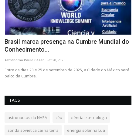
Brasil marca presença na Cumbre Mundial do
O
Conhecimento...
e
Astrônomo Paulo César
Set 20, 2025
As
Entre os dias 23 e 25 de setembro de 2025, a Cidade do México será
Em
palco da Cumbre...
ci
TAGS
astronautas da NASA
céu
ciência e tecnologia
sonda sovietica cai na terra
energia solar na Lua