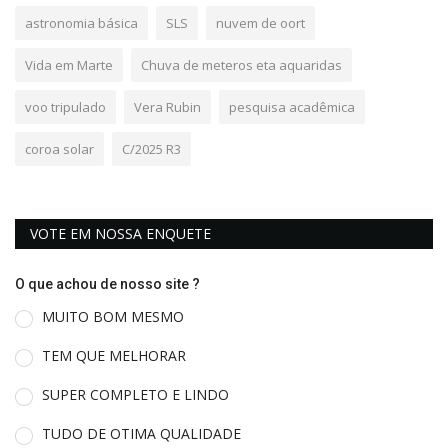
astronomia básica
SLS
nuvem de oort
Vida em Marte
Chuva de meteros eta aquaridas
voo tripulado
Vera Rubin
pesquisa acadêmica
coroa solar
C/2025 R3
VOTE EM NOSSA ENQUETE
O que achou de nosso site ?
MUITO BOM MESMO
TEM QUE MELHORAR
SUPER COMPLETO E LINDO
TUDO DE OTIMA QUALIDADE