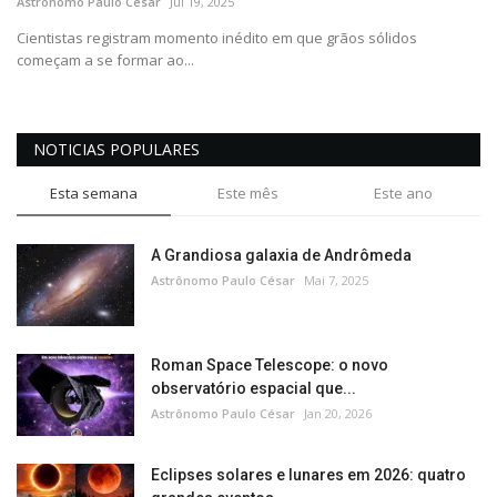
Astrônomo Paulo César
Jul 19, 2025
Cientistas registram momento inédito em que grãos sólidos
começam a se formar ao...
NOTICIAS POPULARES
Esta semana
Este mês
Este ano
A Grandiosa galaxia de Andrômeda
Astrônomo Paulo César
Mai 7, 2025
Roman Space Telescope: o novo
observatório espacial que...
Astrônomo Paulo César
Jan 20, 2026
Eclipses solares e lunares em 2026: quatro